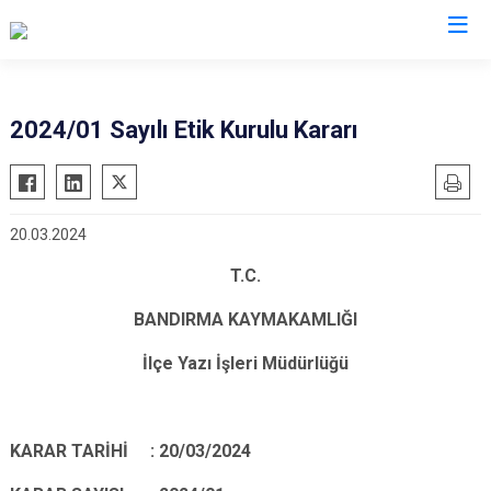
Balıkesir
2024/01 Sayılı Etik Kurulu Kararı
Ayvalık
Havran
Balya
İvrindi
20.03.2024
Bandırma
Kepsut
Bigadiç
Manyas
T.C.
Burhaniye
Marmara
BANDIRMA KAYMAKAMLIĞI
Dursunbey
Savaştepe
İlçe Yazı İşleri Müdürlüğü
Edremit
Sındırgı
Erdek
Susurluk
Gömeç
Karesi
KARAR TARİHİ : 20/03/2024
Gönen
Altıeylül